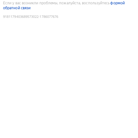
Если у вас возникли проблемы, пожалуйста, воспользуйтесь
формой
обратной связи
9181179403689573022
:
1786077676