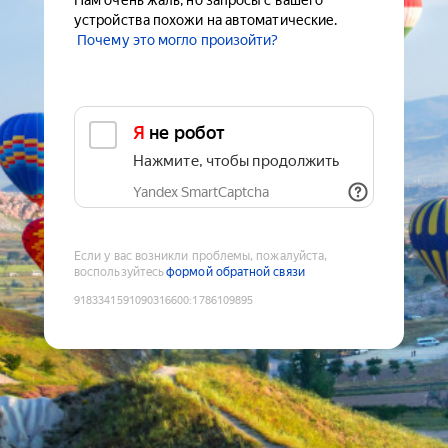
Нам очень жаль, но запросы с вашего
устройства похожи на автоматические.
Почему это могло произойти?
Я не робот
Нажмите, чтобы продолжить
Yandex SmartCaptcha
Если у вас возникли проблемы, пожалуйста,
воспользуйтесь
формой обратной связи
9183341591090316600
:
1786109895