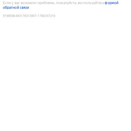
Если у вас возникли проблемы, пожалуйста, воспользуйтесь
формой
обратной связи
9198596493178313907
:
1786337210