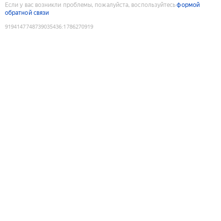
Если у вас возникли проблемы, пожалуйста, воспользуйтесь
формой
обратной связи
9194147748739035436
:
1786270919