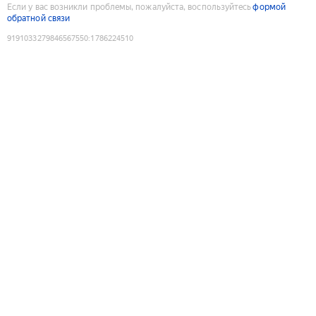
Если у вас возникли проблемы, пожалуйста, воспользуйтесь
формой
обратной связи
9191033279846567550
:
1786224510