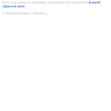
Если у вас возникли проблемы, пожалуйста, воспользуйтесь
формой
обратной связи
9178309588146740832
:
1786034912