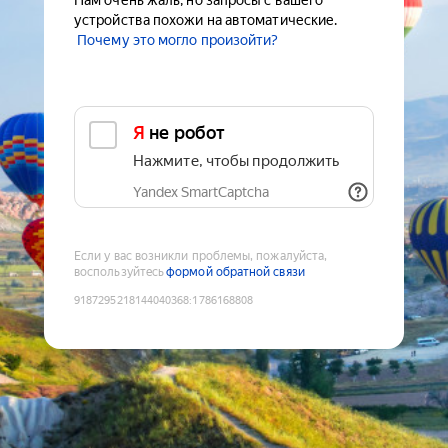
Нам очень жаль, но запросы с вашего
устройства похожи на автоматические.
Почему это могло произойти?
Я не робот
Нажмите, чтобы продолжить
Yandex SmartCaptcha
Если у вас возникли проблемы, пожалуйста,
воспользуйтесь
формой обратной связи
9187295218144040368
:
1786168808