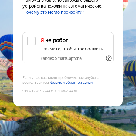
Нам очень жаль, но запросы с вашего
устройства похожи на автоматические.
Почему это могло произойти?
Я не робот
Нажмите, чтобы продолжить
Yandex SmartCaptcha
Если у вас возникли проблемы, пожалуйста,
воспользуйтесь
формой обратной связи
9193712287777443196
:
1786264430