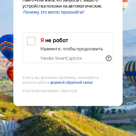
Нам очень жаль, но запросы с вашего
устройства похожи на автоматические.
Почему это могло произойти?
Я не робот
Нажмите, чтобы продолжить
Yandex SmartCaptcha
Если у вас возникли проблемы, пожалуйста,
воспользуйтесь
формой обратной связи
9176740307425746999
:
1786011528