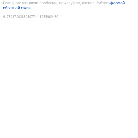
Если у вас возникли проблемы, пожалуйста, воспользуйтесь
формой
обратной связи
9173917203880107744
:
1785969460