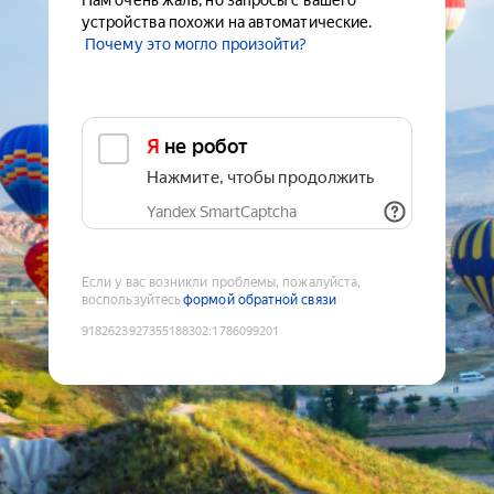
Нам очень жаль, но запросы с вашего
устройства похожи на автоматические.
Почему это могло произойти?
Я не робот
Нажмите, чтобы продолжить
Yandex SmartCaptcha
Если у вас возникли проблемы, пожалуйста,
воспользуйтесь
формой обратной связи
9182623927355188302
:
1786099201