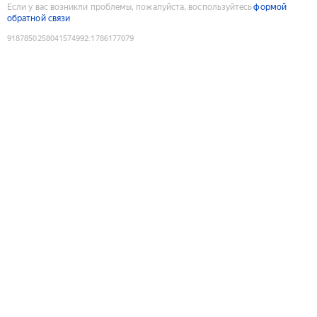
Если у вас возникли проблемы, пожалуйста, воспользуйтесь
формой
обратной связи
9187850258041574992
:
1786177079