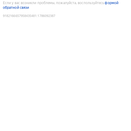
Если у вас возникли проблемы, пожалуйста, воспользуйтесь
формой
обратной связи
9182166657958435481
:
1786092387