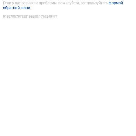
Если у вас возникли проблемы, пожалуйста, воспользуйтесь
формой
обратной связи
9192708797928199288
:
1786249477