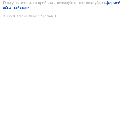
Если у вас возникли проблемы, пожалуйста, воспользуйтесь
формой
обратной связи
9175594939235630826
:
1785994461