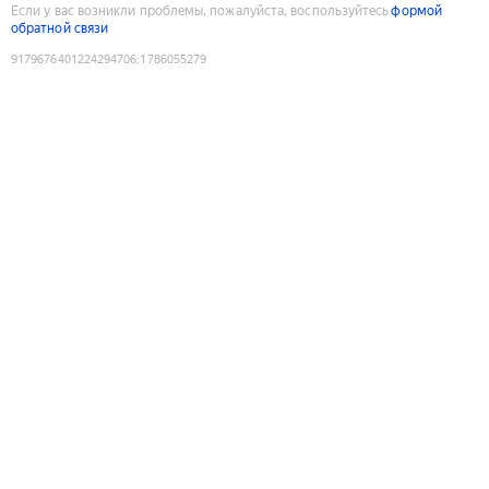
Если у вас возникли проблемы, пожалуйста, воспользуйтесь
формой
обратной связи
9179676401224294706
:
1786055279