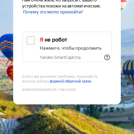
Нам очень жаль, но запросы с вашего
устройства похожи на автоматические.
Почему это могло произойти?
Я не робот
Нажмите, чтобы продолжить
Yandex SmartCaptcha
Если у вас возникли проблемы, пожалуйста,
воспользуйтесь
формой обратной связи
9184976405833481245
:
1786134255