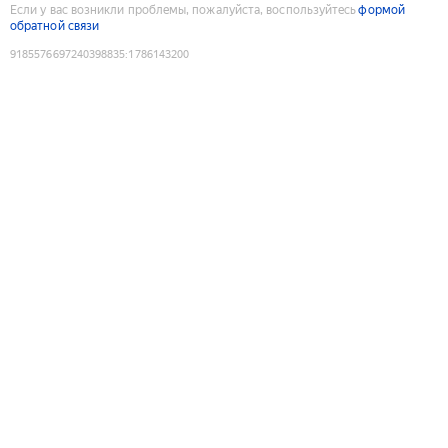
Если у вас возникли проблемы, пожалуйста, воспользуйтесь
формой
обратной связи
9185576697240398835
:
1786143200