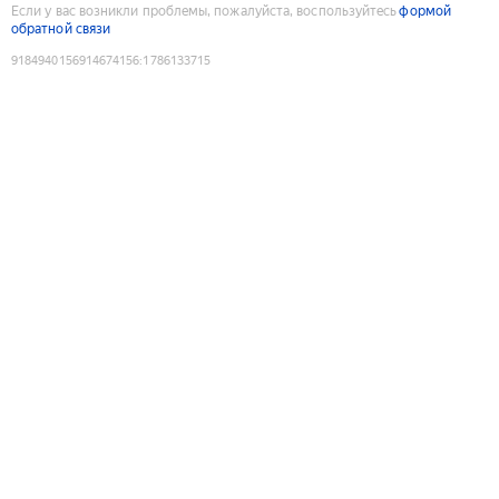
Если у вас возникли проблемы, пожалуйста, воспользуйтесь
формой
обратной связи
9184940156914674156
:
1786133715