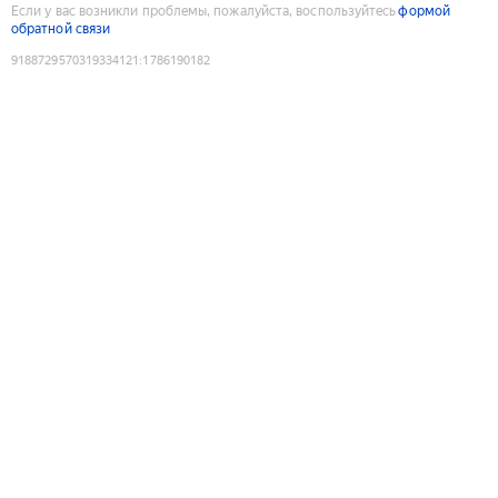
Если у вас возникли проблемы, пожалуйста, воспользуйтесь
формой
обратной связи
9188729570319334121
:
1786190182