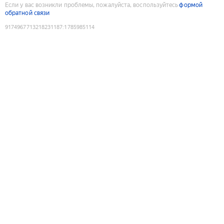
Если у вас возникли проблемы, пожалуйста, воспользуйтесь
формой
обратной связи
9174967713218231187
:
1785985114