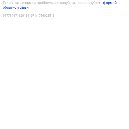
Если у вас возникли проблемы, пожалуйста, воспользуйтесь
формой
обратной связи
9177544718291841971
:
1786023515