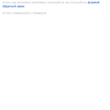
Если у вас возникли проблемы, пожалуйста, воспользуйтесь
формой
обратной связи
9173911759606432910
:
1785969379