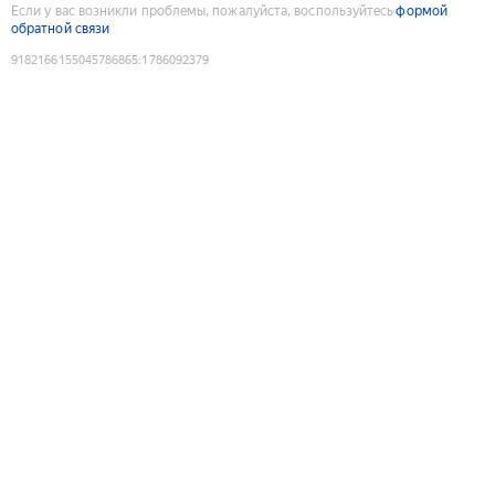
Если у вас возникли проблемы, пожалуйста, воспользуйтесь
формой
обратной связи
9182166155045786865
:
1786092379