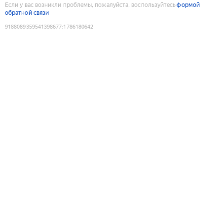
Если у вас возникли проблемы, пожалуйста, воспользуйтесь
формой
обратной связи
9188089359541398677
:
1786180642