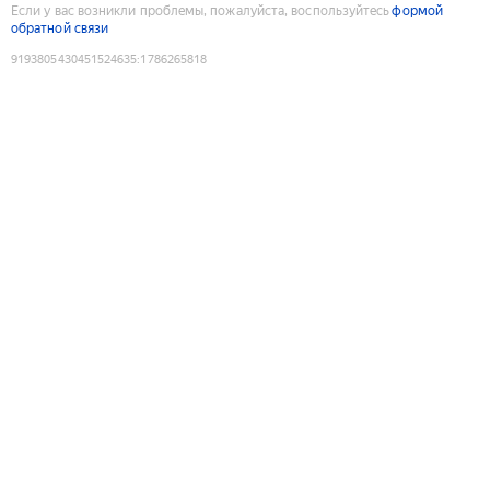
Если у вас возникли проблемы, пожалуйста, воспользуйтесь
формой
обратной связи
9193805430451524635
:
1786265818