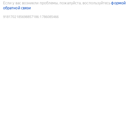
Если у вас возникли проблемы, пожалуйста, воспользуйтесь
формой
обратной связи
9181702185698857186
:
1786085466