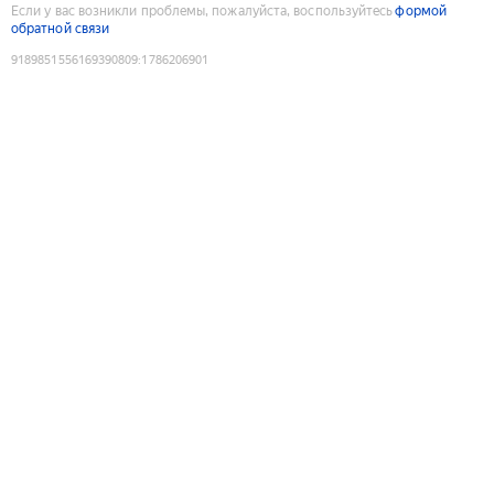
Если у вас возникли проблемы, пожалуйста, воспользуйтесь
формой
обратной связи
9189851556169390809
:
1786206901