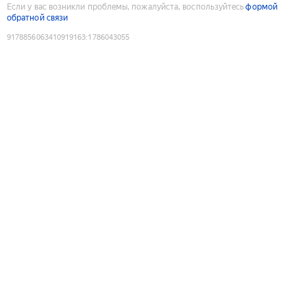
Если у вас возникли проблемы, пожалуйста, воспользуйтесь
формой
обратной связи
9178856063410919163
:
1786043055