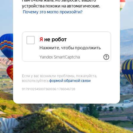
Нам очень жаль, но запросы с вашего
устройства похожи на автоматические.
Почему это могло произойти?
Я не робот
Нажмите, чтобы продолжить
Yandex SmartCaptcha
Если у вас возникли проблемы, пожалуйста,
воспользуйтесь
формой обратной связи
9179102545007360036
:
1786046728