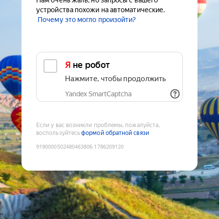
Нам очень жаль, но запросы с вашего
устройства похожи на автоматические.
Почему это могло произойти?
Я не робот
Нажмите, чтобы продолжить
Yandex SmartCaptcha
Если у вас возникли проблемы, пожалуйста,
воспользуйтесь
формой обратной связи
9190000502480463806
:
1786209120