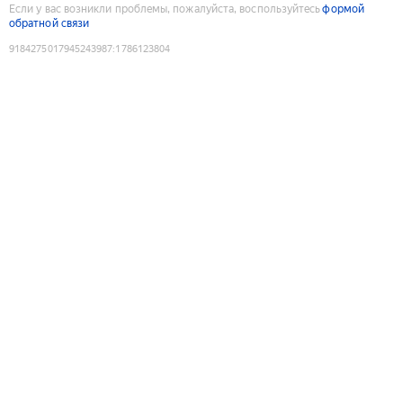
Если у вас возникли проблемы, пожалуйста, воспользуйтесь
формой
обратной связи
9184275017945243987
:
1786123804