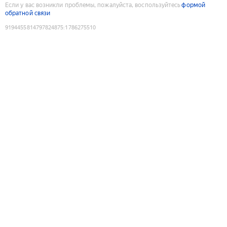
Если у вас возникли проблемы, пожалуйста, воспользуйтесь
формой
обратной связи
9194455814797824875
:
1786275510