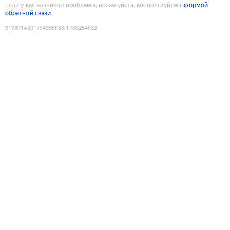
Если у вас возникли проблемы, пожалуйста, воспользуйтесь
формой
обратной связи
9193014501754998038
:
1786254032