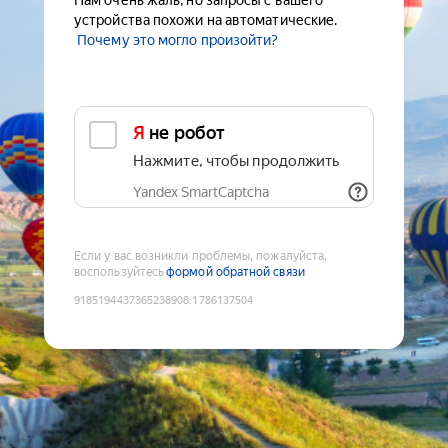
Нам очень жаль, но запросы с вашего
устройства похожи на автоматические.
Почему это могло произойти?
Я не робот
Нажмите, чтобы продолжить
Yandex SmartCaptcha
Если у вас возникли проблемы, пожалуйста,
воспользуйтесь
формой обратной связи
9185194437365238908
:
1786137504