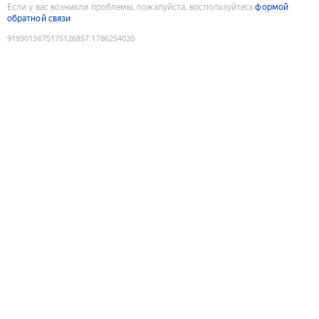
Если у вас возникли проблемы, пожалуйста, воспользуйтесь
формой
обратной связи
9193013675175126857
:
1786254020