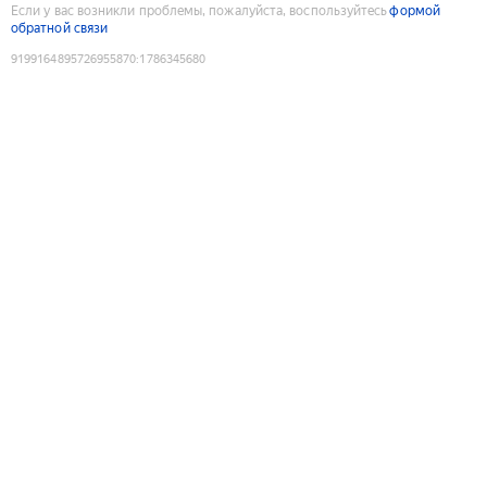
Если у вас возникли проблемы, пожалуйста, воспользуйтесь
формой
обратной связи
9199164895726955870
:
1786345680