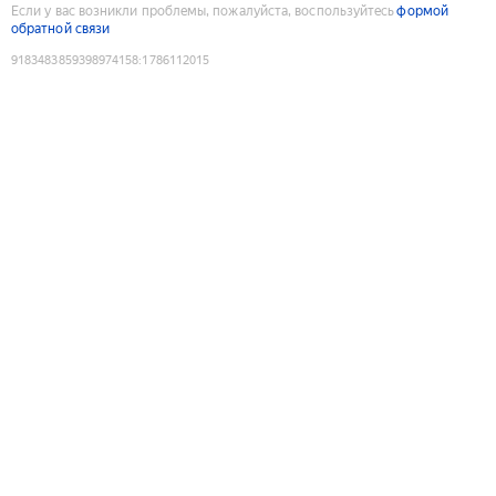
Если у вас возникли проблемы, пожалуйста, воспользуйтесь
формой
обратной связи
9183483859398974158
:
1786112015