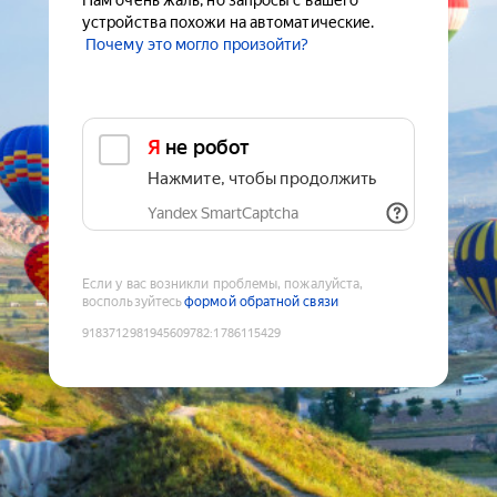
Нам очень жаль, но запросы с вашего
устройства похожи на автоматические.
Почему это могло произойти?
Я не робот
Нажмите, чтобы продолжить
Yandex SmartCaptcha
Если у вас возникли проблемы, пожалуйста,
воспользуйтесь
формой обратной связи
9183712981945609782
:
1786115429