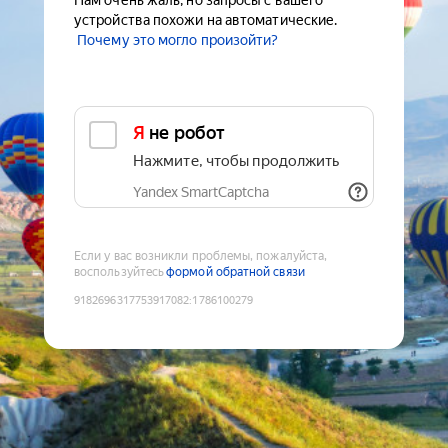
Нам очень жаль, но запросы с вашего
устройства похожи на автоматические.
Почему это могло произойти?
Я не робот
Нажмите, чтобы продолжить
Yandex SmartCaptcha
Если у вас возникли проблемы, пожалуйста,
воспользуйтесь
формой обратной связи
9182696317753917082
:
1786100279