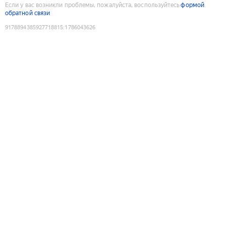
Если у вас возникли проблемы, пожалуйста, воспользуйтесь
формой
обратной связи
9178894385927718815
:
1786043626