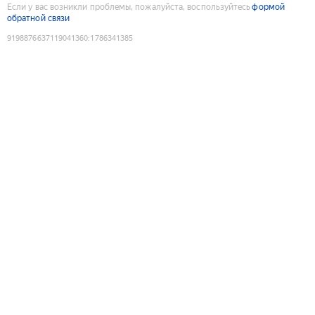
Если у вас возникли проблемы, пожалуйста, воспользуйтесь
формой
обратной связи
9198876637119041360
:
1786341385