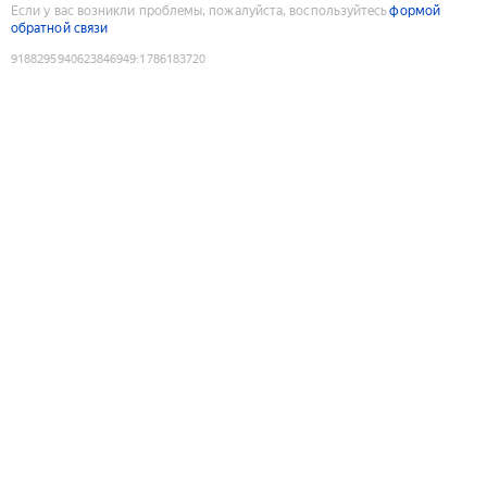
Если у вас возникли проблемы, пожалуйста, воспользуйтесь
формой
обратной связи
9188295940623846949
:
1786183720