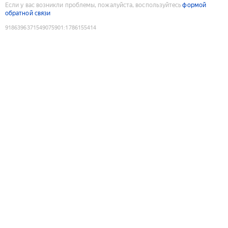
Если у вас возникли проблемы, пожалуйста, воспользуйтесь
формой
обратной связи
9186396371549075901
:
1786155414