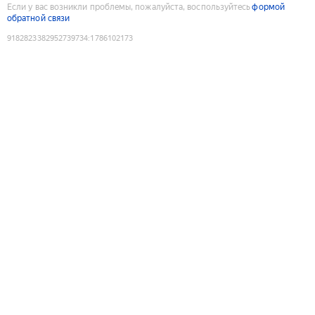
Если у вас возникли проблемы, пожалуйста, воспользуйтесь
формой
обратной связи
9182823382952739734
:
1786102173