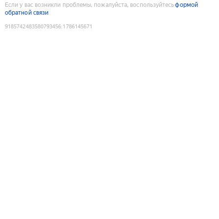
Если у вас возникли проблемы, пожалуйста, воспользуйтесь
формой
обратной связи
9185742483580793456
:
1786145671