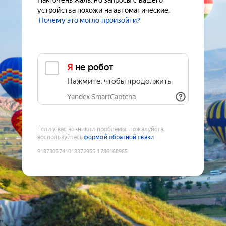
Нам очень жаль, но запросы с вашего
устройства похожи на автоматические.
Почему это могло произойти?
Я не робот
Нажмите, чтобы продолжить
Yandex SmartCaptcha
Если у вас возникли проблемы, пожалуйста,
воспользуйтесь
формой обратной связи
9187305741013372955
:
1786168965