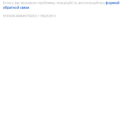
Если у вас возникли проблемы, пожалуйста, воспользуйтесь
формой
обратной связи
9193006468689756053
:
1786253913