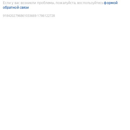
Если у вас возникли проблемы, пожалуйста, воспользуйтесь
формой
обратной связи
9184202796861033669
:
1786122728