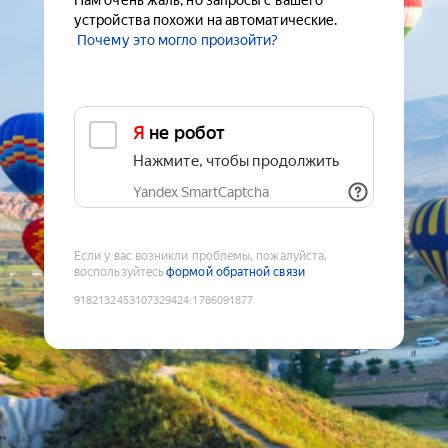
Нам очень жаль, но запросы с вашего
устройства похожи на автоматические.
Почему это могло произойти?
Я не робот
Нажмите, чтобы продолжить
Yandex SmartCaptcha
Если у вас возникли проблемы, пожалуйста,
воспользуйтесь
формой обратной связи
9182132453107329424
:
1786091877